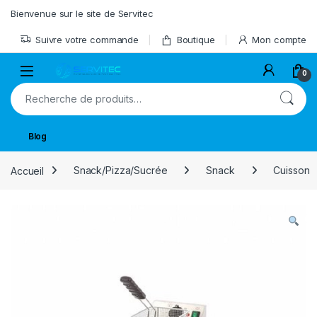
Skip to navigation
Skip to content
Bienvenue sur le site de Servitec
Suivre votre commande
Boutique
Mon compte
Open
0
Recherche pour :
Blog
Accueil
Snack/Pizza/Sucrée
Snack
Cuisson