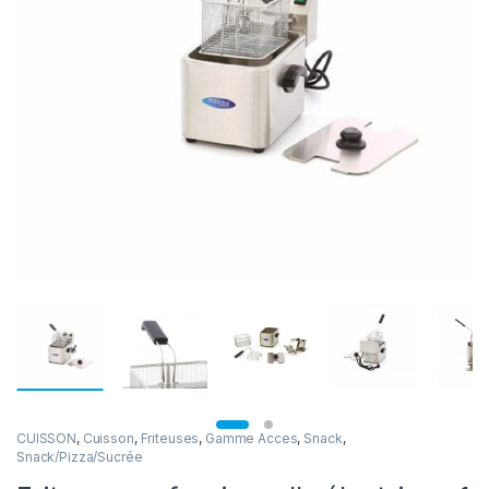
CUISSON
,
Cuisson
,
Friteuses
,
Gamme Acces
,
Snack
,
Snack/Pizza/Sucrée