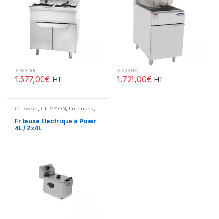
2.363,00
€
2.593,00
€
1.577,00
€
1.721,00
€
HT
HT
Ce produit a plusieurs variation
Cuisson
,
CUISSON
,
Friteuses
,
Gamme Acces
,
Snack
,
Snack/Pizza/Sucrée
Friteuse Électrique à Poser
4L / 2x4L