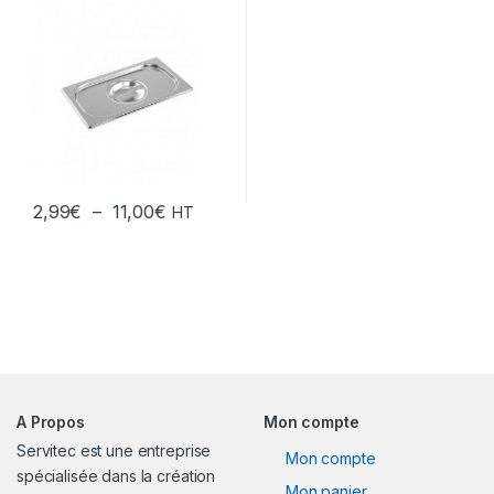
Plage de prix : 2,99€ à 11,00€
2,99
€
–
11,00
€
HT
Ce produit a plusieurs variations. Les options peuvent être chois
A Propos
Mon compte
Servitec est une entreprise
Mon compte
spécialisée dans la création
Mon panier