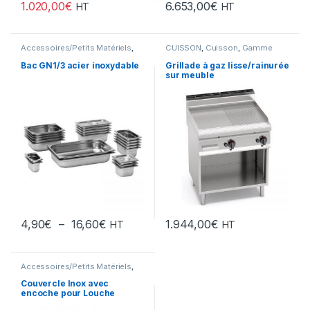
1.020,00
€
6.653,00
€
HT
HT
Accessoires/Petits Matériels
,
CUISSON
,
Cuisson
,
Gamme
Boucherie/Boulangerie
,
Intermédiaire
,
Planchas &
CUISSON
,
Découpe/Petit
Plaques à Snacker
,
Snack
,
Bac GN1/3 acier inoxydable
Grillade à gaz lisse/rainurée
Matériel
,
Divers
,
Gamme Acces
,
Snack/Pizza/Sucrée
sur meuble
Snack/Pizza/Sucrée
Plage de prix : 4,90€ à 16,60€
4,90
€
–
16,60
€
1.944,00
€
HT
HT
Ce produit a plusieurs variations. Les options peuvent être chois
Accessoires/Petits Matériels
,
Boucherie/Boulangerie
,
CUISSON
,
Découpe/Petit
Couvercle Inox avec
Matériel
,
Divers
,
encoche pour Louche
Snack/Pizza/Sucrée