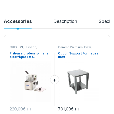
Accessories
Description
Specifi
CUISSON
,
Cuisson
,
Gamme Premium
,
Pizza
,
Friteuses
,
Gamme Acces
,
Préparation
,
Snack
,
Snack/Pizza/Sucrée
Snack/Pizza/Sucrée
Friteuse professionnelle
Option Support Formeuse
électrique 1 x 4L
Inox
220,00
€
701,00
€
HT
HT