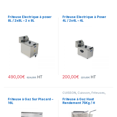
Friteuse Électrique à poser
Friteuse Électrique à Poser
8L / 2x8L – 2 x 8L
4L / 2x4L – 4L
490,00
€
200,00
€
HT
HT
624,00
€
221,00
€
CUISSON
,
Cuisson
,
Friteuses
,
Gamme Acces
,
Snack
,
Snack/Pizza/Sucrée
Friteuse à Gaz Sur Placard –
Friteuse à Gaz Haut
16L
Rendement 75Kg / H