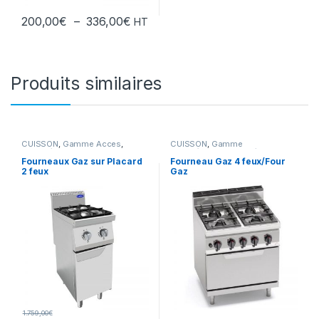
Plage de prix : 200,00€ à 336,00€
200,00
€
–
336,00
€
HT
Ce produit a plusieurs variations. Les options peuvent être chois
Produits similaires
CUISSON
,
Gamme Acces
,
CUISSON
,
Gamme
Pianos/Feux Vifs
Intermédiaire
,
Pianos/Feux Vifs
Fourneaux Gaz sur Placard
Fourneau Gaz 4 feux/Four
2 feux
Gaz
1.759,00
€