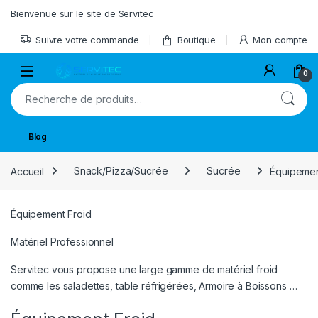
Skip to navigation
Skip to content
Bienvenue sur le site de Servitec
Suivre votre commande
Boutique
Mon compte
Open
0
Recherche pour :
Blog
Accueil
Snack/Pizza/Sucrée
Sucrée
Équipemen
Équipement Froid
Matériel Professionnel
Servitec vous propose une large gamme de matériel froid
comme les saladettes, table réfrigérées, Armoire à Boissons …