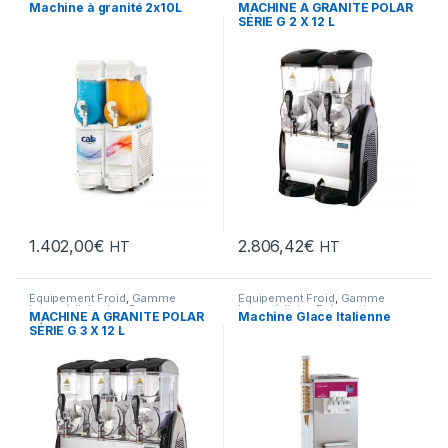
FROID
,
Les Bonnes Affaires
,
Intermédiaire
,
Les Bonnes
Machine à granité 2x10L
MACHINE À GRANITE POLAR
Snack/Pizza/Sucrée
,
Sucrée
Affaires
,
Snack/Pizza/Sucrée
,
SÉRIE G 2 X 12 L
Sucrée
1.402,00
€
2.806,42
€
HT
HT
Équipement Froid
,
Gamme
Équipement Froid
,
Gamme
Intermédiaire
,
Les Bonnes
Intermédiaire
,
Préparation
,
MACHINE À GRANITE POLAR
Machine Glace Italienne
Affaires
,
Snack/Pizza/Sucrée
,
Snack/Pizza/Sucrée
,
Sucrée
SÉRIE G 3 X 12 L
Sucrée