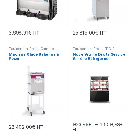
3.698,91
€
25.819,00
€
HT
HT
Équipement Froid
,
Gamme
Équipement Froid
,
FROID
,
Intermédiaire
,
Préparation
,
Gamme Acces
,
Machine Glace Italienne à
Notre Vitrine Droite Service
Snack/Pizza/Sucrée
,
Sucrée
Snack/Pizza/Sucrée
,
Sucrée
,
Poser
Arrière Réfrigérée
Vitrines Réfrigérées
Plage
933,99
€
–
1.609,99
€
22.402,00
€
HT
HT
Ce produit a plusieurs variations