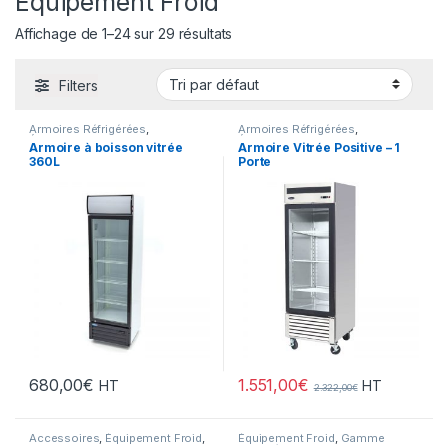
Équipement Froid
Affichage de 1–24 sur 29 résultats
Filters
Armoires Réfrigérées
,
Armoires Réfrigérées
,
Équipement Froid
,
FROID
,
Équipement Froid
,
FROID
,
Armoire à boisson vitrée
Armoire Vitrée Positive – 1
Gamme Acces
,
Gamme Acces
,
360L
Porte
Snack/Pizza/Sucrée
,
Sucrée
Snack/Pizza/Sucrée
,
Sucrée
1.551,00
€
680,00
€
HT
HT
2.322,00
€
Accessoires
,
Équipement Froid
,
Équipement Froid
,
Gamme