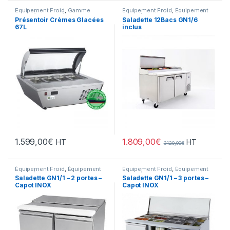
Équipement Froid
,
Gamme
Équipement Froid
,
Équipement
Intermédiaire
,
Préparation
,
Froid
,
Équipement Froid
,
FROID
,
Présentoir Crèmes Glacées
Saladette 12Bacs GN1/6
Snack/Pizza/Sucrée
,
Sucrée
Gamme Acces
,
Meubles de
67L
inclus
Préparation/Saladettes
,
Pizza
,
Snack
,
Snack/Pizza/Sucrée
,
Sucrée
1.809,00
€
1.599,00
€
HT
HT
3.120,00
€
Équipement Froid
,
Équipement
Équipement Froid
,
Équipement
Froid
,
Équipement Froid
,
FROID
,
Froid
,
Équipement Froid
,
FROID
,
Saladette GN1/1 – 2 portes –
Saladette GN1/1 – 3 portes –
Gamme Acces
,
Meubles de
Gamme Acces
,
Meubles de
Capot INOX
Capot INOX
Préparation/Saladettes
,
Pizza
,
Préparation/Saladettes
,
Pizza
,
Snack
,
Snack/Pizza/Sucrée
,
Snack
,
Snack/Pizza/Sucrée
,
Sucrée
Sucrée