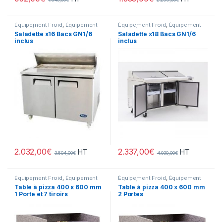
Équipement Froid
,
Équipement
Équipement Froid
,
Équipement
Froid
,
Équipement Froid
,
FROID
,
Froid
,
Équipement Froid
,
FROID
,
Saladette x16 Bacs GN1/6
Saladette x18 Bacs GN1/6
Gamme Acces
,
Meubles de
Gamme Acces
,
Meubles de
inclus
inclus
Préparation/Saladettes
,
Pizza
,
Préparation/Saladettes
,
Pizza
,
Snack
,
Snack/Pizza/Sucrée
,
Snack
,
Snack/Pizza/Sucrée
,
Sucrée
Sucrée
2.032,00
€
2.337,00
€
HT
HT
3.504,00
€
4.030,00
€
Équipement Froid
,
Équipement
Équipement Froid
,
Équipement
Froid
,
Équipement Froid
,
Pizza
,
Froid
,
Équipement Froid
,
Pizza
,
Table à pizza 400 x 600 mm
Table à pizza 400 x 600 mm
Snack
,
Snack/Pizza/Sucrée
,
Snack
,
Snack/Pizza/Sucrée
,
1 Porte et 7 tiroirs
2 Portes
Sucrée
Sucrée