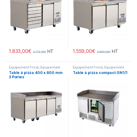
1.833,00
€
1.559,00
€
HT
HT
2.772,00
€
2.689,00
€
Équipement Froid
,
Équipement
Équipement Froid
,
Équipement
Froid
,
Équipement Froid
,
Pizza
,
Froid
,
Équipement Froid
,
Pizza
,
Table à pizza 400 x 600 mm
Table à pizza compact GN1/1
Snack
,
Snack/Pizza/Sucrée
,
Snack
,
Snack/Pizza/Sucrée
,
3 Portes
Sucrée
Sucrée