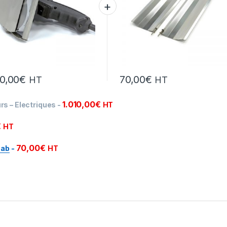
0,00
€
70,00
€
HT
HT
1.010,00
€
rs – Electriques
-
HT
€
HT
70,00
€
bab
-
HT