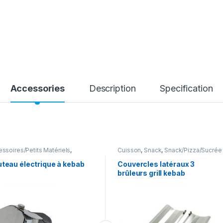
Accessories
Description
Specification
ssoires/Petits Matériels
,
Cuisson
,
Snack
,
Snack/Pizza/Sucrée
aration
,
Snack
,
ck/Pizza/Sucrée
teau électrique à kebab
Couvercles latéraux 3
brûleurs grill kebab