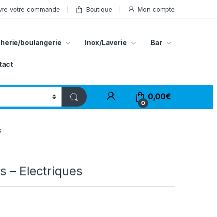
vre votre commande
Boutique
Mon compte
herie/boulangerie
Inox/Laverie
Bar
tact
My Account
0,00
€
0
s
s – Electriques