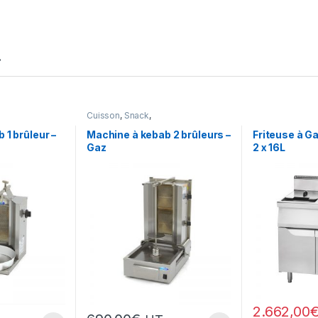
…
Cuisson
,
Snack
,
e
Snack/Pizza/Sucrée
 1 brûleur –
Machine à kebab 2 brûleurs –
Friteuse à Ga
Gaz
2 x 16L
2.662,00