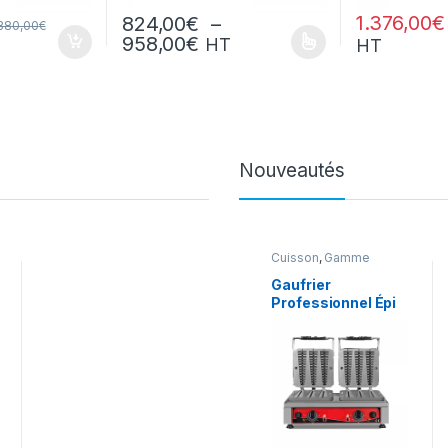
1.376,00
€
824,00
€
–
380,00
€
Plage de prix : 824,00€ à
958,00
€
HT
HT
Ce produit a plusieurs variations. Les options peuv
Ce produit a p
Nouveautés
Cuisson
,
Gamme
Intermédiaire
,
Snack/Pizza/Sucrée
,
Gaufrier
Sucrée
Professionnel Épi
Double