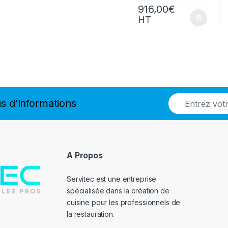
916,00
€
HT
E
s d'informations
m
a
i
l
*
A Propos
Servitec est une entreprise
spécialisée dans la création de
cuisine pour les professionnels de
la restauration.