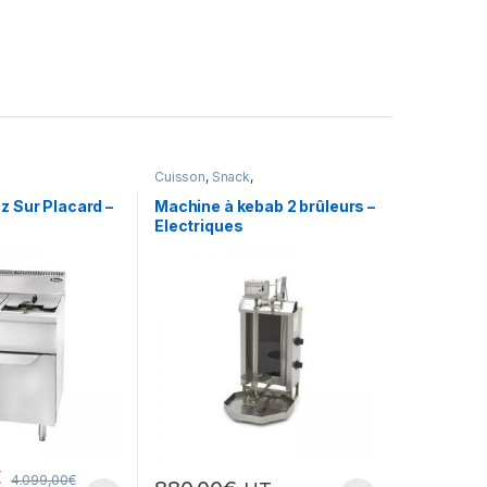
Cuisson
,
Snack
,
Snack/Pizza/Sucrée
z Sur Placard –
Machine à kebab 2 brûleurs –
Electriques
€
4.099,00
€