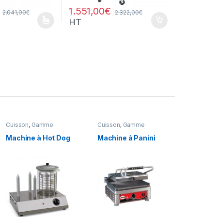
1.551,00
€
2.041,00
€
2.322,00
€
 958,00€
HT
ent être choisies sur la page du produit
lusieurs variations. Les options peuvent être choisies sur la page du 
Cuisson
,
Gamme
Cuisson
,
Gamme
Intermédiaire
,
Snack
,
Intermédiaire
,
Snack
,
Snack/Pizza/Sucrée
Snack/Pizza/Sucrée
Machine à Hot Dog
Machine à Panini