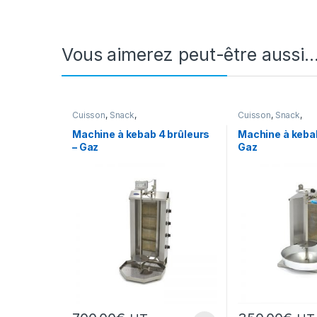
Vous aimerez peut-être aussi
Cuisson
,
Snack
,
Cuisson
,
Snack
,
Snack/Pizza/Sucrée
Snack/Pizza/Sucré
Machine à kebab 4 brûleurs
Machine à kebab
– Gaz
Gaz