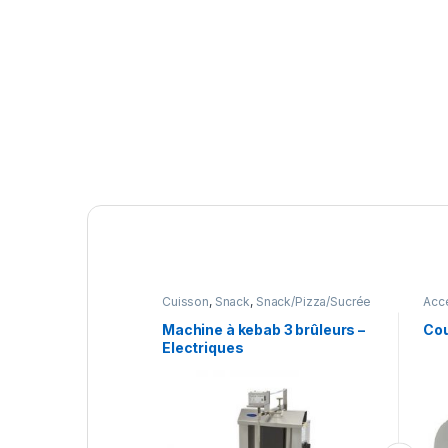
Cuisson
,
Snack
,
Snack/Pizza/Sucrée
Acce
Prep
Sna
Machine à kebab 3 brûleurs –
Cou
Electriques