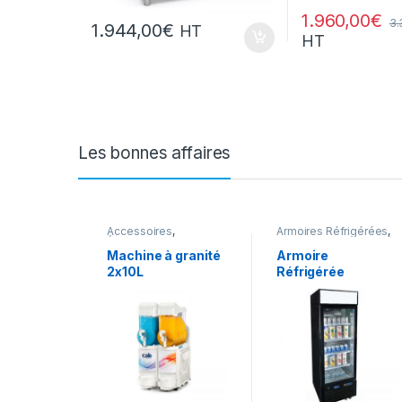
1.960,00
€
3.
1.944,00
€
HT
HT
Les bonnes affaires
Accessoires
,
Armoires Réfrigérées
,
Équipement Froid
,
Bar
,
FROID
,
Froid
,
FROID
,
Les Bonnes
Gamme Acces
Machine à granité
Armoire
Affaires
,
2x10L
Réfrigérée
Snack/Pizza/Sucrée
,
Sucrée
Positive – 1 Porte