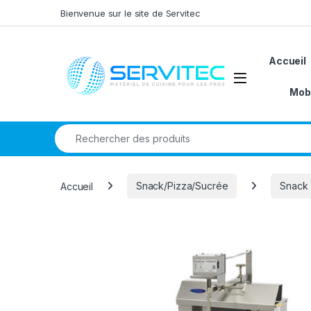
Skip to navigation
Skip to content
Bienvenue sur le site de Servitec
Accueil
Open
Mobi
Search for:
Accueil
Snack/Pizza/Sucrée
Snack