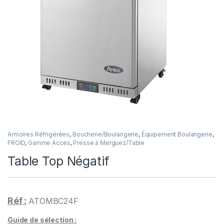
Armoires Réfrigérées
,
Boucherie/Boulangerie
,
Équipement Boulangerie
,
FROID
,
Gamme Acces
,
Presse à Merguez/Table
Table Top Négatif
Réf :
ATOMBC24F
Guide de sélection :