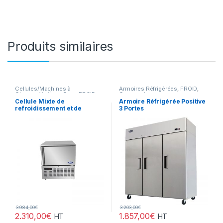
Produits similaires
Cellules/Machines à
Armoires Réfrigérées
,
FROID
,
Glaçons/Arrières Bars
,
FROID
,
Gamme Acces
Gamme Acces
Cellule Mixte de
Armoire Réfrigérée Positive
refroidissement et de
3 Portes
surgélation 5 Niveaux
3.984,00
€
3.203,00
€
2.310,00
€
1.857,00
€
HT
HT