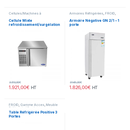
Cellules/Machines à
Armoires Réfrigérées
,
FROID
,
Glaçons/Arrières Bars
,
FROID
,
Gamme Acces
Gamme Acces
Cellule Mixte
Armoire Négative GN 2/1 – 1
refroidissement/surgélation
porte
3Niveaux
3.313,00
€
3.149,00
€
1.921,00
€
1.826,00
€
HT
HT
FROID
,
Gamme Acces
,
Meuble
Réfrigérée/ Soubassement
Table Réfrigérée Positive 3
Portes