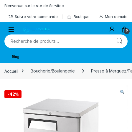
Skip to navigation
Skip to content
Bienvenue sur le site de Servitec
Suivre votre commande
Boutique
Mon compte
Open
0
Recherche pour :
Blog
Accueil
Boucherie/Boulangerie
Presse à Merguez/T
-
42%