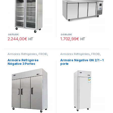
3.870,00
€
2.936,00
€
2.244,00
€
1.702,99
€
HT
HT
Armoires Réfrigérées
,
FROID
,
Armoires Réfrigérées
,
FROID
,
Gamme Acces
Gamme Acces
Armoire Réfrigérée
Armoire Négative GN 2/1 – 1
Négative 3 Portes
porte