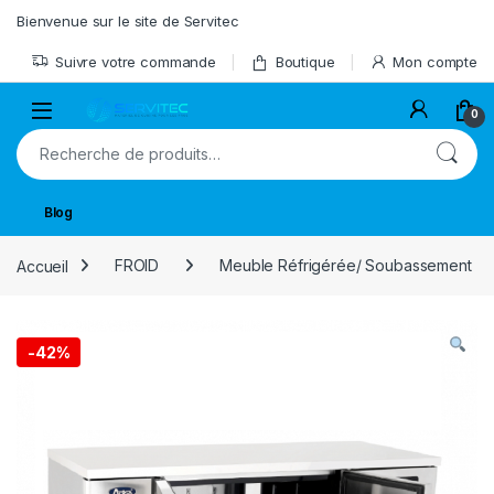
Skip to navigation
Skip to content
Bienvenue sur le site de Servitec
Suivre votre commande
Boutique
Mon compte
Open
0
Recherche pour :
Blog
Accueil
FROID
Meuble Réfrigérée/ Soubassement
-
42%