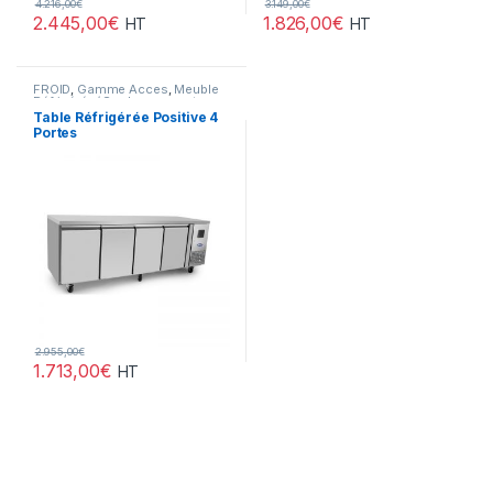
4.216,00
€
3.149,00
€
2.445,00
€
1.826,00
€
HT
HT
FROID
,
Gamme Acces
,
Meuble
Réfrigérée/ Soubassement
Table Réfrigérée Positive 4
Portes
2.955,00
€
1.713,00
€
HT