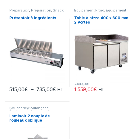
Preparation
,
Préparation
,
Snack
,
Équipement Froid
,
Équipement
Snack/Pizza/Sucrée
,
Sucrée
Froid
,
Équipement Froid
,
Pizza
,
Snack
,
Snack/Pizza/Sucrée
,
Présentoir à Ingrédients
Table à pizza 400 x 600 mm
Sucrée
2 Portes
2.689,00
€
Plage de prix : 515,00€ à 735,00€
515,00
€
–
735,00
€
1.559,00
€
HT
HT
Ce produit a plusieurs variations. Les options peuvent être chois
Boucherie/Boulangerie
,
Équipement Boulangerie
,
Gamme Premium
,
Gamme
Laminoir 2 couple de
Premium
,
Pizza
,
Préparation
,
rouleaux oblique
Snack/Pizza/Sucrée