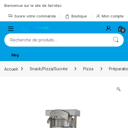
Skip to navigation
Skip to content
Bienvenue sur le site de Servitec
Suivre votre commande
Boutique
Mon compte
Open
0
Recherche pour :
Blog
Accueil
Snack/Pizza/Sucrée
Pizza
Préparati