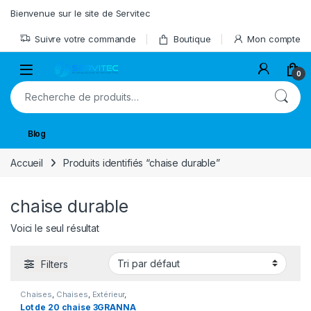
Skip to navigation
Skip to content
Bienvenue sur le site de Servitec
Suivre votre commande
Boutique
Mon compte
Open
0
Recherche pour :
Blog
Accueil
Produits identifiés “chaise durable”
chaise durable
Voici le seul résultat
Filters
Chaises
,
Chaises
,
Extérieur
,
Intérieur
,
MOBILIER
Lot de 20 chaise 3GRANNA