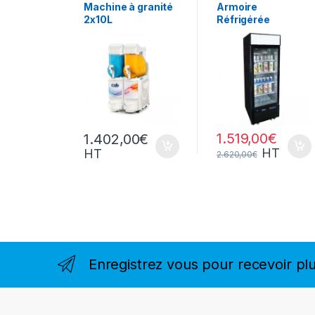
FROID
,
Les Bonnes
Gamme Acces
Machine à granité
Armoire
Affaires
,
2x10L
Réfrigérée
Snack/Pizza/Sucrée
,
Sucrée
Positive – 1 Porte
1.519,00
€
1.402,00
€
HT
HT
2.620,00
€
Enregistrez vous pour recevoir plu