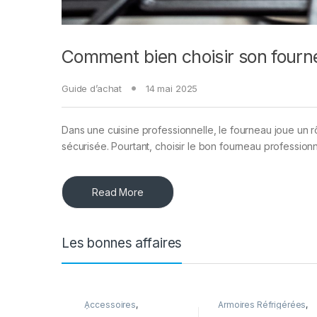
Comment bien choisir son fourne
Guide d’achat
14 mai 2025
Dans une cuisine professionnelle, le fourneau joue un rô
sécurisée. Pourtant, choisir le bon fourneau professio
Read More
Les bonnes affaires
Accessoires
,
Armoires Réfrigérées
,
Équipement Froid
,
Bar
,
FROID
,
Froid
,