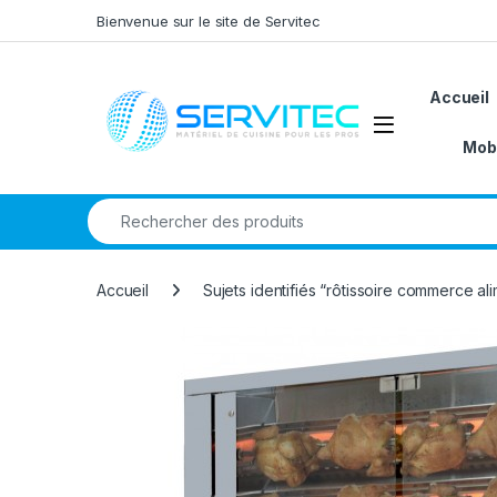
Skip to navigation
Skip to content
Bienvenue sur le site de Servitec
Accueil
Open
Mobi
Search for:
Accueil
Sujets identifiés “rôtissoire commerce al