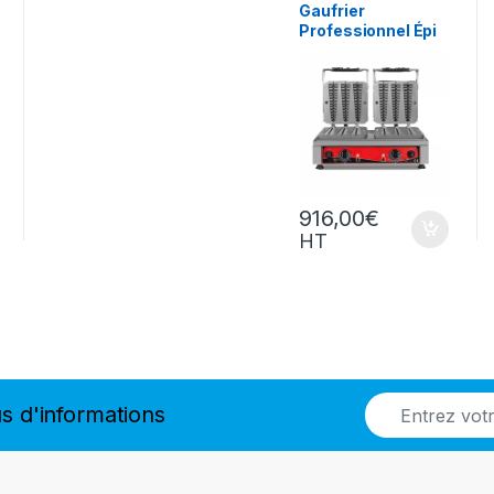
Snack/Pizza/Sucrée
,
Gaufrier
Sucrée
Professionnel Épi
Double
916,00
€
HT
E
s d'informations
m
a
i
l