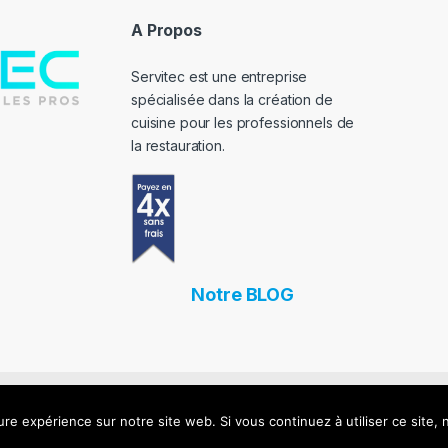
*
A Propos
Servitec est une entreprise
spécialisée dans la création de
cuisine pour les professionnels de
la restauration.
Notre BLOG
ROS) – Tous droits réservés –
Mentions Légales
-
Agence Biznet 
ure expérience sur notre site web. Si vous continuez à utiliser ce site