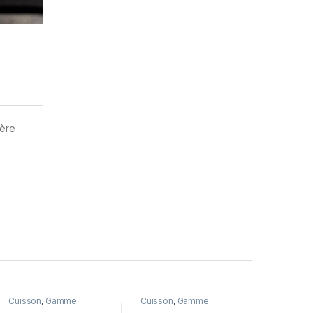
ière
Cuisson
,
Gamme
Cuisson
,
Gamme
Intermédiaire
,
Snack
,
Intermédiaire
,
Snack
,