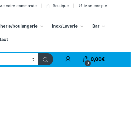
vre votre commande
Boutique
Mon compte
herie/boulangerie
Inox/Laverie
Bar
tact
My Account
0,00
€
0