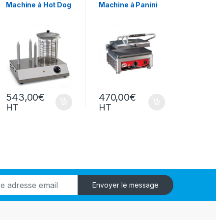
Snack/Pizza/Sucrée
Snack/Pizza/Sucrée
Machine à Hot Dog
Machine à Panini
543,00
€
470,00
€
HT
HT
Envoyer le message