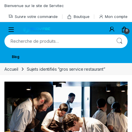
Skip to navigation
Skip to content
Bienvenue sur le site de Servitec
Suivre votre commande
Boutique
Mon compte
Open
0
Recherche pour :
Blog
Accueil
Sujets identifiés “gros service restaurant”